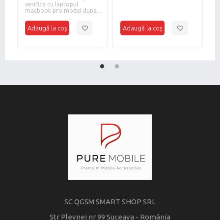
2mini,12pro
verifica cu laptopul
i
m
macbook pro model dupa
max cablu
2017
t
SC QGSM SMART SHOP SRL
Str Plevnei nr 99 Suceava - România