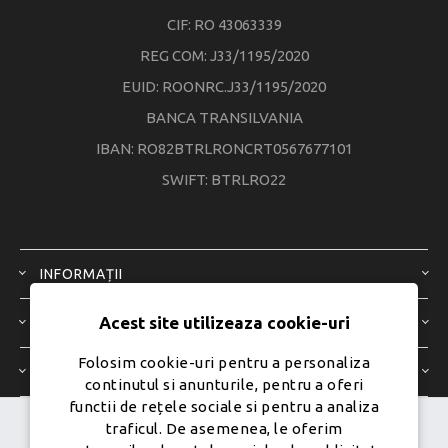
CIF: RO 43063339
REG COM: J33/1195/2020
EUID: ROONRC.J33/1195/2020
BANCA TRANSILVANIA
IBAN: RO82BTRLRONCRT0567677101
SWIFT: BTRLRO22
INFORMAȚII
Acest site utilizeaza cookie-uri
SERVICIU CLIENȚI
Folosim cookie-uri pentru a personaliza
CONTUL MEU
continutul si anunturile, pentru a oferi
functii de rețele sociale si pentru a analiza
traficul. De asemenea, le oferim
Dezvoltat de
Ecom Digital -