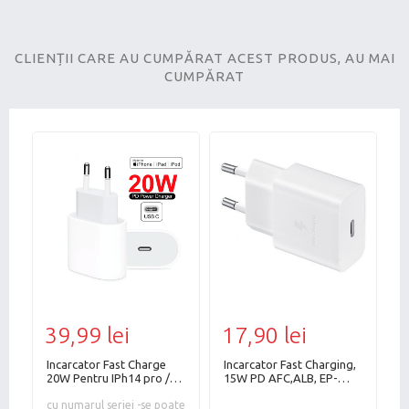
CLIENȚII CARE AU CUMPĂRAT ACEST PRODUS, AU MAI
CUMPĂRAT
39,99 lei
17,90 lei
2
Incarcator Fast Charge
Incarcator Fast Charging,
Ca
20W Pentru IPh14 pro /14
15W PD AFC,ALB, EP-
l
Pro Max/13pro
T1510NBEGEU,Bulk
p
2mini,11pro
/12pro/12promax/BLSTR
cu numarul seriei -se poate
i
p