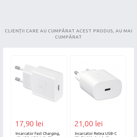
CLIENȚII CARE AU CUMPĂRAT ACEST PRODUS, AU MAI
CUMPĂRAT
17,90 lei
21,00 lei
3
Incarcator Fast Charging,
Incarcator Retea USB-C
I