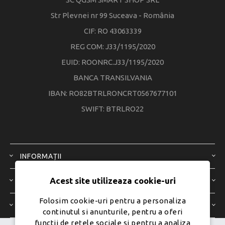
Str Plevnei nr 99 Suceava - România
CIF: RO 43063339
REG COM: J33/1195/2020
EUID: ROONRC.J33/1195/2020
BANCA TRANSILVANIA
IBAN: RO82BTRLRONCRT0567677101
SWIFT: BTRLRO22
INFORMAȚII
Acest site utilizeaza cookie-uri
SERVICIU CLIENȚI
Folosim cookie-uri pentru a personaliza
CONTUL MEU
continutul si anunturile, pentru a oferi
functii de rețele sociale si pentru a analiza