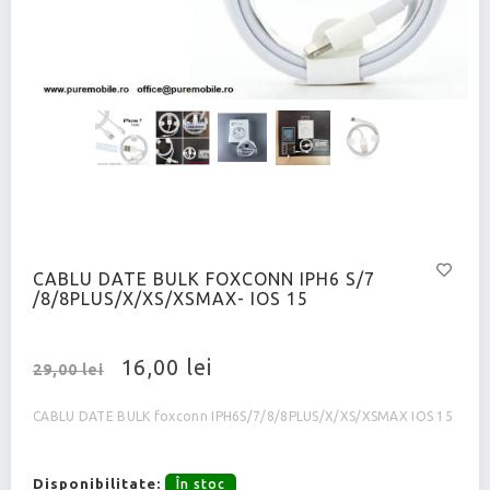
CABLU DATE BULK FOXCONN IPH6 S/7
/8/8PLUS/X/XS/XSMAX- IOS 15
16,00 lei
29,00 lei
CABLU DATE BULK foxconn IPH6S/7/8/8PLUS/X/XS/XSMAX IOS 15
Disponibilitate:
În stoc