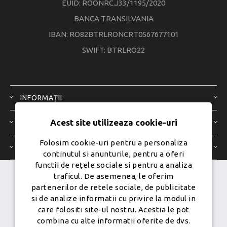
EUID: ROONRC.J33/1195/2020
BANCA TRANSILVANIA
IBAN: RO82BTRLRONCRT0567677101
SWIFT: BTRLRO22
INFORMAȚII
Acest site utilizeaza cookie-uri
SERVICIU CLIENȚI
Folosim cookie-uri pentru a personaliza
CONTUL MEU
continutul si anunturile, pentru a oferi
functii de rețele sociale si pentru a analiza
traficul. De asemenea, le oferim
Dezvoltat de
Ecom Digital -
partenerilor de retele sociale, de publicitate
Powered by
nopCommerce
si de analize informatii cu privire la modul in
care folositi site-ul nostru. Acestia le pot
combina cu alte informatii oferite de dvs.