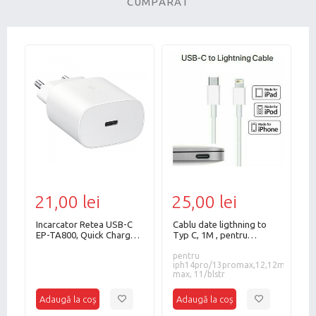
CUMPĂRAT
21,00 lei
25,00 lei
3
Incarcator Retea USB-C
Cablu date ligthning to
I
4
EP-TA800, Quick Charge,
Typ C, 1M , pentru
2
25W, Alb, Bulk, Fara cablu
iph14pro/13promax,12,12mini,12p
P
R
te
max, 11/BLSTR
pentru
/
c
iph14pro/13promax,12,12mini,12pr
v
a
max, 11/blstr
m
2