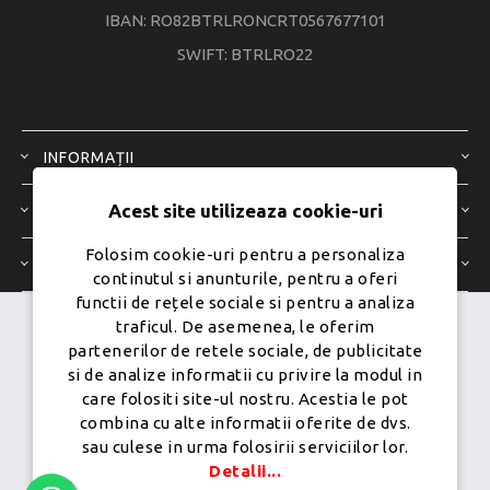
IBAN: RO82BTRLRONCRT0567677101
SWIFT: BTRLRO22
INFORMAȚII
Acest site utilizeaza cookie-uri
SERVICIU CLIENȚI
Folosim cookie-uri pentru a personaliza
CONTUL MEU
continutul si anunturile, pentru a oferi
functii de rețele sociale si pentru a analiza
traficul. De asemenea, le oferim
Dezvoltat de
Ecom Digital -
partenerilor de retele sociale, de publicitate
Powered by
nopCommerce
si de analize informatii cu privire la modul in
care folositi site-ul nostru. Acestia le pot
combina cu alte informatii oferite de dvs.
sau culese in urma folosirii serviciilor lor.
Copyright © 2026 PureMobile.Toate drepturile rezervate.
Detalii...