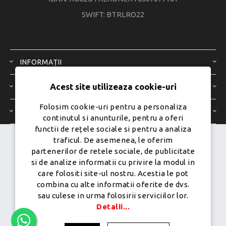
SWIFT: BTRLRO22
INFORMAȚII
Acest site utilizeaza cookie-uri
SERVICIU CLIENȚI
Folosim cookie-uri pentru a personaliza
CONTUL MEU
continutul si anunturile, pentru a oferi
functii de rețele sociale si pentru a analiza
traficul. De asemenea, le oferim
Dezvoltat de
Ecom Digital -
partenerilor de retele sociale, de publicitate
Powered by
nopCommerce
si de analize informatii cu privire la modul in
care folositi site-ul nostru. Acestia le pot
combina cu alte informatii oferite de dvs.
sau culese in urma folosirii serviciilor lor.
Copyright © 2026 PureMobile.Toate drepturile rezervate.
Detalii...