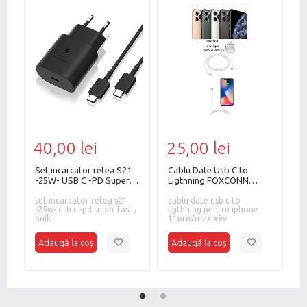
40,00 lei
25,00 lei
2
Set incarcator retea S21
Cablu Date Usb C to
Ada
-25W- USB C -PD Super
Ligthning FOXCONN
USB C
fast , bulk
pentru iphone 11pro/max
b
set incarcator retea s21
9V-Bulk
cablu date usb c to
adap
-25w- usb c -pd super fast ,
ligthning pentru iphone
p
33/a70/a80,usb
bulk
11pro/max =9v
a
c