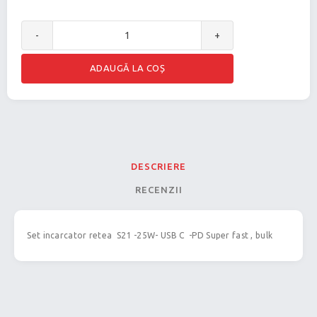
-
+
DESCRIERE
RECENZII
Set incarcator retea S21 -25W- USB C -PD Super fast , bulk