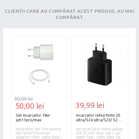
CLIENȚII CARE AU CUMPĂRAT ACEST PRODUS, AU MAI
CUMPĂRAT
90,00 lei
30
39,99 lei
50,00 lei
1
Set Incarcator 18w
incarcator retea Note 20
AD
iph11pro/max
ultra/S24 ultra/S23/ S22
-45W- USB C -PD Super
incarcator set 18w pentru
fast,Bulk
set incarcator retea galaxy
iph 1pro/11promax
s22.23.s24 -45w- usb c -pd
adaptor 18w+ cablu date
super fast , cablu date 5a,