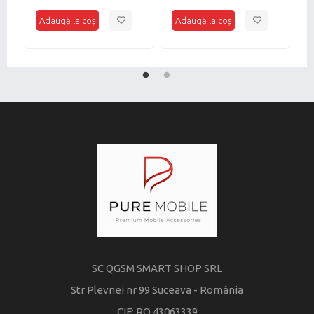
ligthning to typ c
bulk
SC QGSM SMART SHOP SRL
Str Plevnei nr 99 Suceava - România
CIF: RO 43063339