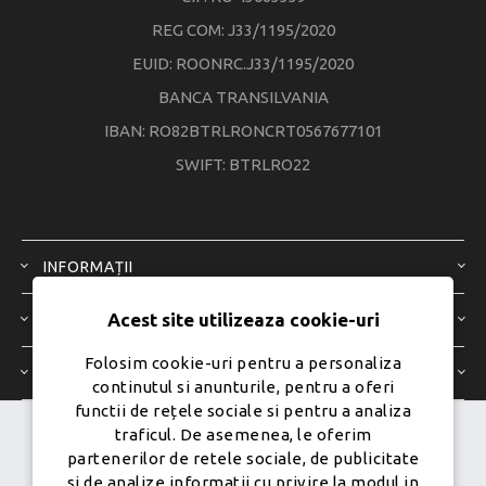
REG COM: J33/1195/2020
EUID: ROONRC.J33/1195/2020
BANCA TRANSILVANIA
IBAN: RO82BTRLRONCRT0567677101
SWIFT: BTRLRO22
INFORMAȚII
Acest site utilizeaza cookie-uri
SERVICIU CLIENȚI
Folosim cookie-uri pentru a personaliza
CONTUL MEU
continutul si anunturile, pentru a oferi
functii de rețele sociale si pentru a analiza
traficul. De asemenea, le oferim
Dezvoltat de
Ecom Digital -
partenerilor de retele sociale, de publicitate
Powered by
nopCommerce
si de analize informatii cu privire la modul in