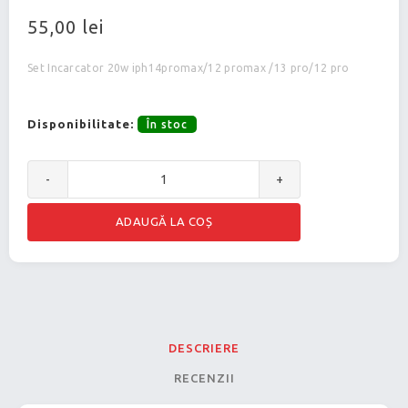
55,00 lei
Set Incarcator 20w iph14promax/12 promax /13 pro/12 pro
Disponibilitate:
În stoc
-
+
DESCRIERE
RECENZII