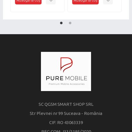
SC QGSM SMART SHOP SRL
Str Plevnei nr 99 Suceava - România
CIF: RO 43063339
REG COM: J33/1195/2020