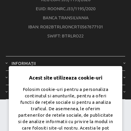
EUID: ROONRC.J33/1195/2020
BANCA TRANSILVANIA
IBAN: RO82BTRLRONCRT0567677101
SWIFT: BTRLRO22
INFORMAȚII
Acest site utilizeaza cookie-uri
SERVICIU CLIENȚI
Folosim cookie-uri pentru a personaliza
CONTUL MEU
continutul si anunturile, pentru a oferi
functii de rețele sociale si pentru a analiza
traficul. De asemenea, le oferim
Dezvoltat de
Ecom Digital -
partenerilor de retele sociale, de publicitate
Powered by
nopCommerce
si de analize informatii cu privire la modul in
care folositi site-ul nostru. Acestia le pot