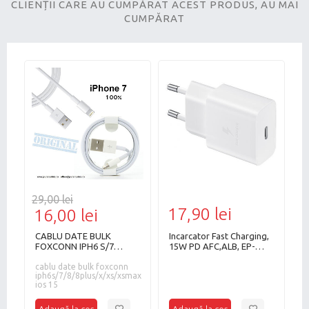
CLIENȚII CARE AU CUMPĂRAT ACEST PRODUS, AU MAI
CUMPĂRAT
29,00 lei
17,90 lei
3
16,00 lei
CABLU DATE BULK
Incarcator Fast Charging,
I
4
FOXCONN IPH6 S/7
15W PD AFC,ALB, EP-
2
/8/8PLUS/X/XS/XSMAX-
T1510NBEGEU,Bulk
P
R
te
IOS 15
cablu date bulk foxconn
/
c
iph6s/7/8/8plus/x/xs/xsmax
v
a
ios 15
m
2