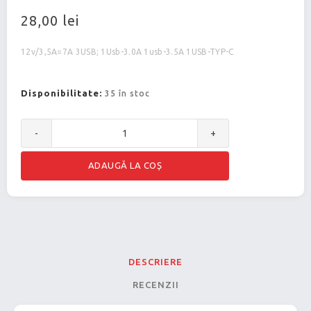
28,00 lei
12v/3,5A=7A 3USB; 1Usb-3.0A 1usb-3.5A 1USB-TYP-C
Disponibilitate:
35 în stoc
-
+
DESCRIERE
RECENZII