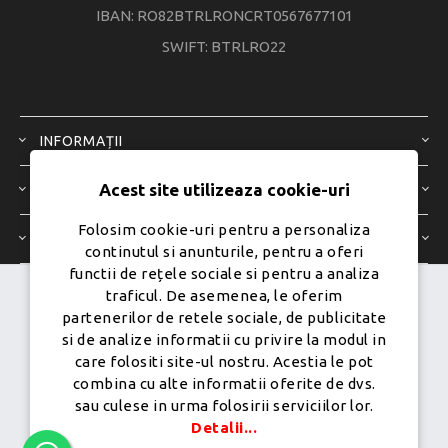
IBAN: RO82BTRLRONCRT0567677101
SWIFT: BTRLRO22
INFORMAȚII
Acest site utilizeaza cookie-uri
SERVICIU CLIENȚI
Folosim cookie-uri pentru a personaliza
CONTUL MEU
continutul si anunturile, pentru a oferi
functii de rețele sociale si pentru a analiza
traficul. De asemenea, le oferim
Dezvoltat de
Ecom Digital -
partenerilor de retele sociale, de publicitate
Powered by
nopCommerce
si de analize informatii cu privire la modul in
care folositi site-ul nostru. Acestia le pot
combina cu alte informatii oferite de dvs.
sau culese in urma folosirii serviciilor lor.
Copyright © 2026 PureMobile.Toate drepturile rezervate.
Detalii...