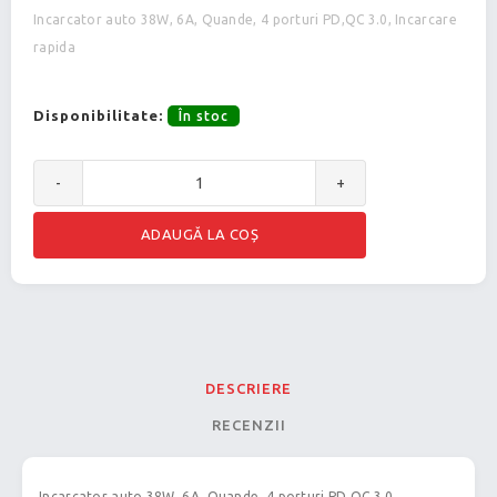
Incarcator auto 38W, 6A, Quande, 4 porturi PD,QC 3.0, Incarcare
rapida
Disponibilitate:
În stoc
-
+
DESCRIERE
RECENZII
Incarcator auto 38W, 6A, Quande, 4 porturi PD,QC 3.0,