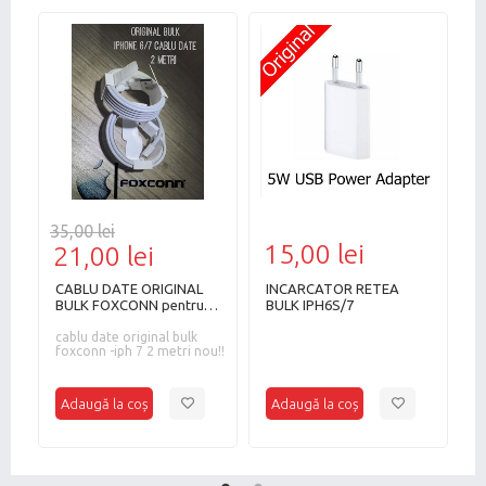
35,00 lei
15,00 lei
3
21,00 lei
CABLU DATE ORIGINAL
INCARCATOR RETEA
I
ax
BULK FOXCONN pentru
BULK IPH6S/7
2
Iph 7 -2 METRI NOU!!
/
te
cablu date original bulk
c
foxconn -iph 7 2 metri nou!!
v
a
m
2