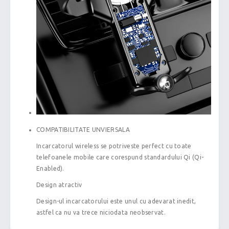
COMPATIBILITATE UNVIERSALA
Incarcatorul wireless se potriveste perfect cu toate
telefoanele mobile care corespund standardului Qi (Qi-
Enabled).
Design atractiv
Design-ul incarcatorului este unul cu adevarat inedit,
astfel ca nu va trece niciodata neobservat.