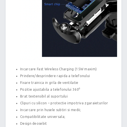
Incarcare Fast Wireless Charging (15W maxim)
Prindere/desprindere rapida a telefonului
Fixare trainica in grila de ventilatie
Pozitie ajustabila a telefonului 360⁰
Brat textensibil al suportului
Clipuri cu silicon – protectie impotriva zgaraieturilor
Incarcare prin husele subtiri si medii;
Compatibilitate universala;
Design deosebit