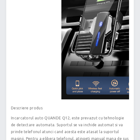
Descriere produs
Incarcatorul auto QUANDE Q12, este prevazut cu tehnologie
de detectare automata. Suportul se va inchide automat si va
prinde telefonul atunci cand acesta este atasat la suportul
masinii. Pentru a elibera telefonul, atingeti manual mana de sus