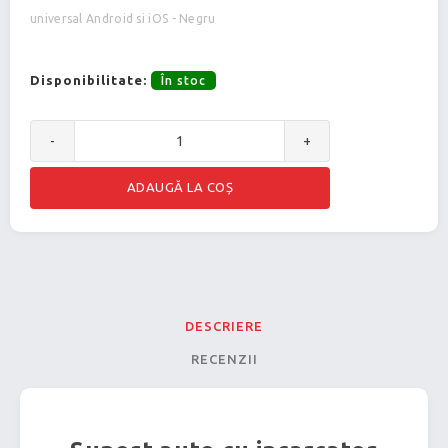
universal Android si iOS - Negru
Disponibilitate:
În stoc
-
+
DESCRIERE
RECENZII