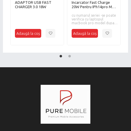
ADAPTOR USB FAST
Incarcator Fast Charge
I
CHARGER 3.0 18W
20W Pentru IPh14pro Max
F
/13pro//12 Pro
I
cu numarul seriei -se poate
Max/12mini BULK
in
verifica cu laptopul
i
b
macbook pro model dupa
c
2017