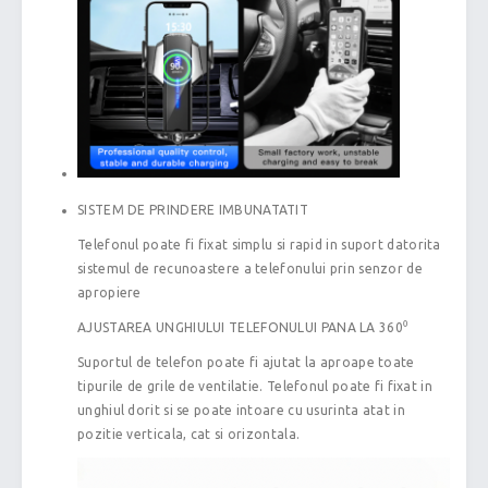
SISTEM DE PRINDERE IMBUNATATIT
Telefonul poate fi fixat simplu si rapid in suport datorita
sistemul de recunoastere a telefonului prin senzor de
apropiere
AJUSTAREA UNGHIULUI TELEFONULUI PANA LA 360⁰
Suportul de telefon poate fi ajutat la aproape toate
tipurile de grile de ventilatie. Telefonul poate fi fixat in
unghiul dorit si se poate intoare cu usurinta atat in
pozitie verticala, cat si orizontala.