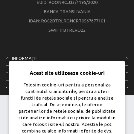
EUID: ROONRC.J33/1195/2020
BANCA TRANSILVANIA
IBAN: RO82BTRLRONCRT0567677101
SWIFT: BTRLRO22
INFORMAȚII
Acest site utilizeaza cookie-uri
SERVICIU CLIENȚI
Folosim cookie-uri pentru a personaliza
CONTUL MEU
continutul si anunturile, pentru a oferi
functii de rețele sociale si pentru a analiza
traficul. De asemenea, le oferim
Dezvoltat de
Ecom Digital -
partenerilor de retele sociale, de publicitate
Powered by
nopCommerce
si de analize informatii cu privire la modul in
care folositi site-ul nostru. Acestia le pot
combina cu alte informatii oferite de dvs.