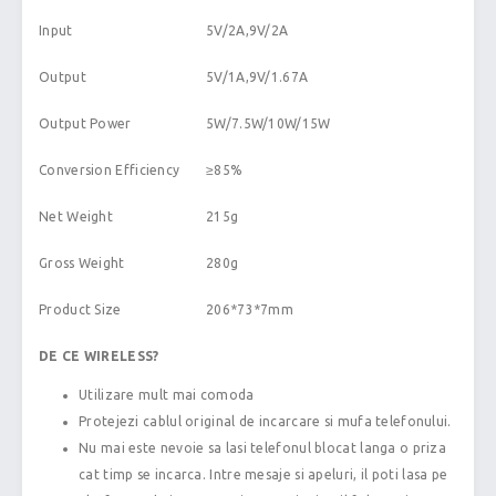
Input
5V/2A,9V/2A
Output
5V/1A,9V/1.67A
Output Power
5W/7.5W/10W/15W
Conversion Efficiency
≥85%
Net Weight
215g
Gross Weight
280g
Product Size
206*73*7mm
DE CE WIRELESS?
Utilizare mult mai comoda
Protejezi cablul original de incarcare si mufa telefonului.
Nu mai este nevoie sa lasi telefonul blocat langa o priza
cat timp se incarca. Intre mesaje si apeluri, il poti lasa pe