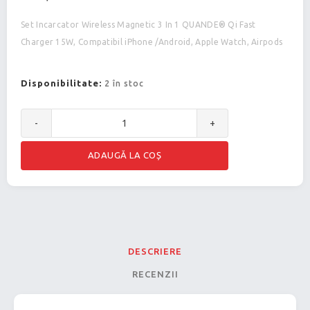
Set Incarcator Wireless Magnetic 3 In 1 QUANDE® Qi Fast
Charger 15W, Compatibil iPhone /Android, Apple Watch, Airpods
Disponibilitate:
2 în stoc
-
+
DESCRIERE
RECENZII