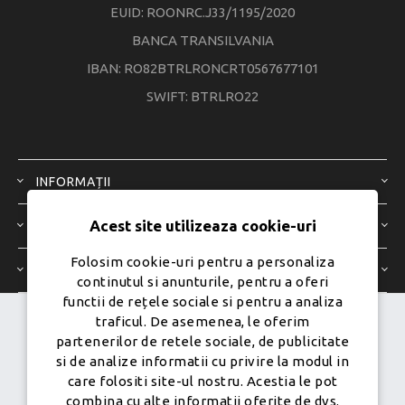
EUID: ROONRC.J33/1195/2020
BANCA TRANSILVANIA
IBAN: RO82BTRLRONCRT0567677101
SWIFT: BTRLRO22
INFORMAȚII
Acest site utilizeaza cookie-uri
SERVICIU CLIENȚI
Folosim cookie-uri pentru a personaliza
CONTUL MEU
continutul si anunturile, pentru a oferi
functii de rețele sociale si pentru a analiza
traficul. De asemenea, le oferim
Dezvoltat de
Ecom Digital -
partenerilor de retele sociale, de publicitate
Powered by
nopCommerce
si de analize informatii cu privire la modul in
care folositi site-ul nostru. Acestia le pot
combina cu alte informatii oferite de dvs.