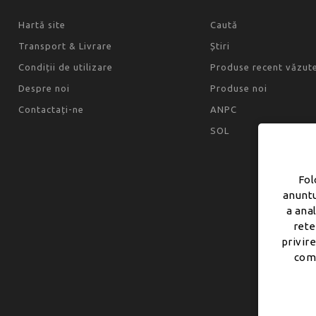
Hartă site
Caută
Transport & Livrare
Știri
Condiții de utilizare
Produse recent văzut
Despre noi
Produse noi
Contactați-ne
ANPC
SOL
Fol
anuntu
a ana
rete
privire
comb