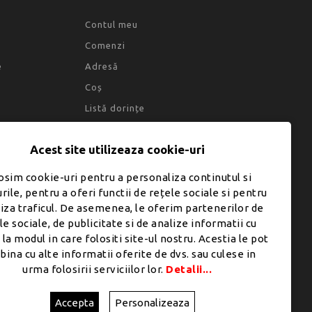
Contul meu
Comenzi
e
Adresă
Coș
Listă dorințe
Acest site utilizeaza cookie-uri
osim cookie-uri pentru a personaliza continutul si
rile, pentru a oferi functii de rețele sociale si pentru
liza traficul. De asemenea, le oferim partenerilor de
le sociale, de publicitate si de analize informatii cu
 la modul in care folositi site-ul nostru. Acestia le pot
ina cu alte informatii oferite de dvs. sau culese in
urma folosirii serviciilor lor.
Detalii...
Accepta
Personalizeaza