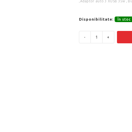
,Adaptor auto 3 XUSB 35w , Bl
Disponibilitate:
În stoc
-
+