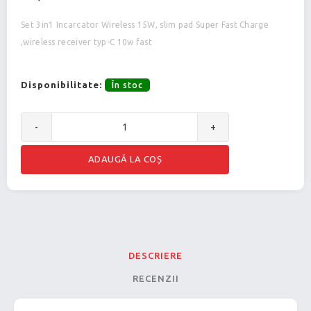
Set 3in1 Incarcator Wireless 15W, slim pad Super Fast Charge
,wireless receiver typ-C 10w fast
Disponibilitate:
În stoc
-
+
DESCRIERE
RECENZII