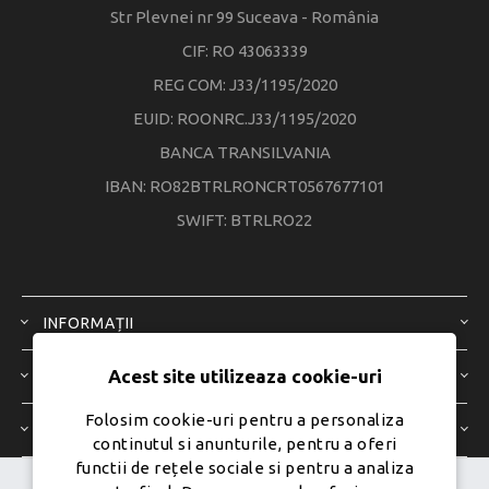
Str Plevnei nr 99 Suceava - România
CIF: RO 43063339
REG COM: J33/1195/2020
EUID: ROONRC.J33/1195/2020
BANCA TRANSILVANIA
IBAN: RO82BTRLRONCRT0567677101
SWIFT: BTRLRO22
INFORMAȚII
Acest site utilizeaza cookie-uri
SERVICIU CLIENȚI
Folosim cookie-uri pentru a personaliza
CONTUL MEU
continutul si anunturile, pentru a oferi
functii de rețele sociale si pentru a analiza