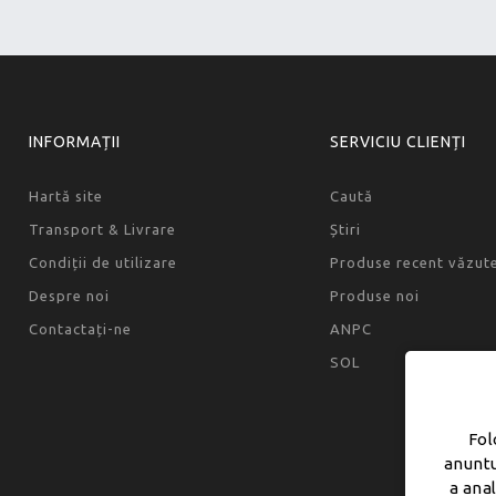
INFORMAȚII
SERVICIU CLIENȚI
Hartă site
Caută
Transport & Livrare
Știri
Condiții de utilizare
Produse recent văzut
Despre noi
Produse noi
Contactați-ne
ANPC
SOL
Fol
anuntu
a ana