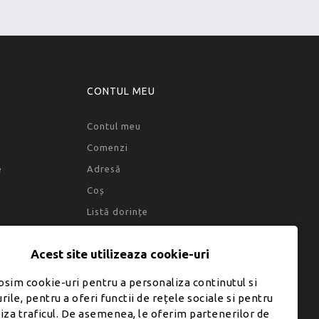
CONTUL MEU
Contul meu
Comenzi
e
Adresă
Coș
Listă dorințe
Acest site utilizeaza cookie-uri
osim cookie-uri pentru a personaliza continutul si
rile, pentru a oferi functii de rețele sociale si pentru
liza traficul. De asemenea, le oferim partenerilor de