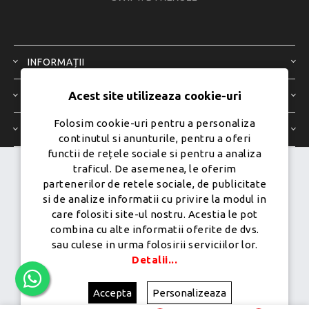
INFORMAȚII
Acest site utilizeaza cookie-uri
SERVICIU CLIENȚI
Folosim cookie-uri pentru a personaliza
CONTUL MEU
continutul si anunturile, pentru a oferi
functii de rețele sociale si pentru a analiza
traficul. De asemenea, le oferim
Dezvoltat de
Ecom Digital -
partenerilor de retele sociale, de publicitate
Powered by
nopCommerce
si de analize informatii cu privire la modul in
care folositi site-ul nostru. Acestia le pot
combina cu alte informatii oferite de dvs.
sau culese in urma folosirii serviciilor lor.
Copyright © 2026 PureMobile.Toate drepturile rezervate.
Detalii...
Accepta
Personalizeaza