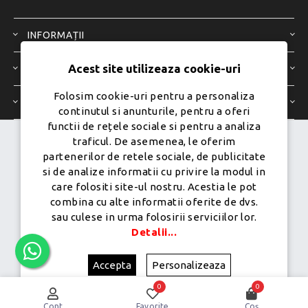
INFORMAȚII
Acest site utilizeaza cookie-uri
SERVICIU CLIENȚI
Folosim cookie-uri pentru a personaliza
CONTUL MEU
continutul si anunturile, pentru a oferi
functii de rețele sociale si pentru a analiza
traficul. De asemenea, le oferim
Dezvoltat de
Ecom Digital -
partenerilor de retele sociale, de publicitate
Powered by
nopCommerce
si de analize informatii cu privire la modul in
care folositi site-ul nostru. Acestia le pot
combina cu alte informatii oferite de dvs.
sau culese in urma folosirii serviciilor lor.
Copyright © 2026 PureMobile.Toate drepturile rezervate.
Detalii...
Accepta
Personalizeaza
0
0
Cont
Favorite
Coș