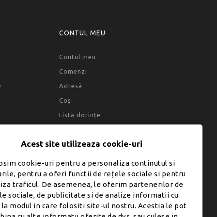
CONTUL MEU
Contul meu
Comenzi
e
Adresă
Coș
Listă dorințe
Acest site utilizeaza cookie-uri
osim cookie-uri pentru a personaliza continutul si
rile, pentru a oferi functii de rețele sociale si pentru
liza traficul. De asemenea, le oferim partenerilor de
le sociale, de publicitate si de analize informatii cu
 la modul in care folositi site-ul nostru. Acestia le pot
ina cu alte informatii oferite de dvs. sau culese in