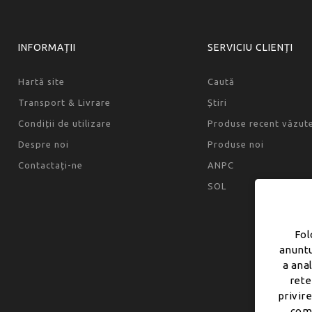
INFORMAȚII
SERVICIU CLIENȚI
Hartă site
Caută
Transport & Livrare
Știri
Condiții de utilizare
Produse recent văzut
Despre noi
Produse noi
Contactați-ne
ANPC
SOL
Fol
anuntu
a ana
rete
privire
comb