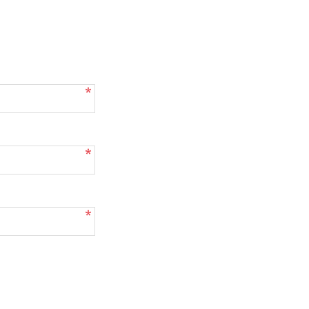
*
*
*