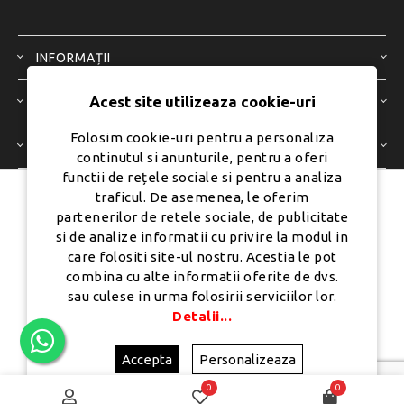
INFORMAȚII
Acest site utilizeaza cookie-uri
SERVICIU CLIENȚI
Folosim cookie-uri pentru a personaliza
CONTUL MEU
continutul si anunturile, pentru a oferi
functii de rețele sociale si pentru a analiza
traficul. De asemenea, le oferim
Dezvoltat de
Ecom Digital -
partenerilor de retele sociale, de publicitate
Powered by
nopCommerce
si de analize informatii cu privire la modul in
care folositi site-ul nostru. Acestia le pot
combina cu alte informatii oferite de dvs.
sau culese in urma folosirii serviciilor lor.
Copyright © 2026 PureMobile.Toate drepturile rezervate.
Detalii...
Accepta
Personalizeaza
0
0