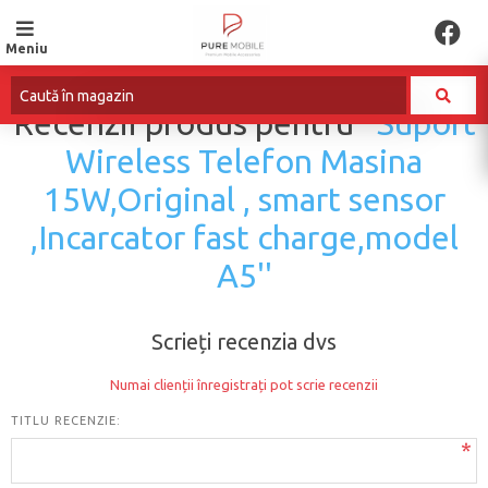
Meniu
Recenzii produs pentru
Suport
Wireless Telefon Masina
15W,Original , smart sensor
,Incarcator fast charge,model
A5
Scrieți recenzia dvs
Numai clienții înregistrați pot scrie recenzii
TITLU RECENZIE:
*