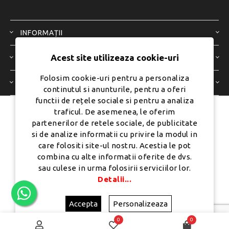
INFORMAȚII
Acest site utilizeaza cookie-uri
SERVICIU CLIENȚI
Folosim cookie-uri pentru a personaliza
CONTUL MEU
continutul si anunturile, pentru a oferi
functii de rețele sociale si pentru a analiza
traficul. De asemenea, le oferim
Dezvoltat de
Ecom Digital -
partenerilor de retele sociale, de publicitate
Powered by
nopCommerce
si de analize informatii cu privire la modul in
care folositi site-ul nostru. Acestia le pot
combina cu alte informatii oferite de dvs.
sau culese in urma folosirii serviciilor lor.
Copyright © 2026 PureMobile.Toate drepturile rezervate.
Detalii...
Accepta
Personalizeaza
0
0