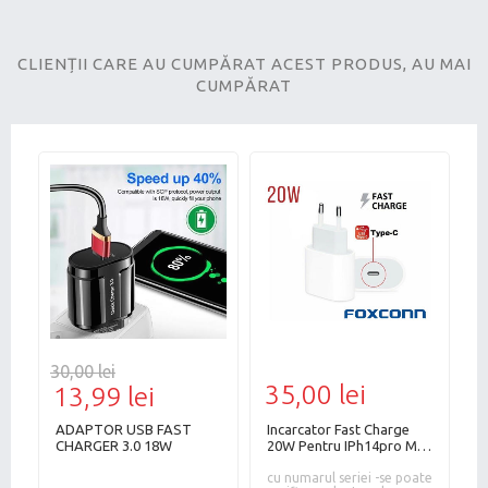
CLIENȚII CARE AU CUMPĂRAT ACEST PRODUS, AU MAI
CUMPĂRAT
30,00 lei
14
35,00 lei
13,99 lei
9
ADAPTOR USB FAST
Incarcator Fast Charge
-
CHARGER 3.0 18W
20W Pentru IPh14pro Max
D
er
/13pro//12 Pro
S
we-
cu numarul seriei -se poate
Max/12mini BULK
-