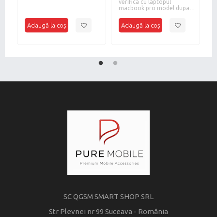
e-
verifica cu laptopul
m
macbook pro model dupa
c
2017
SC QGSM SMART SHOP SRL
Str Plevnei nr 99 Suceava - România