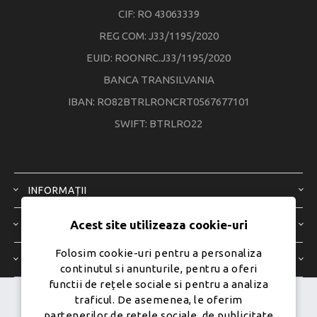
CIF: RO 43063339
REG COM: J33/1195/2020
EUID: ROONRC.J33/1195/2020
BANCA TRANSILVANIA
IBAN: RO82BTRLRONCRT0567677101
SWIFT: BTRLRO22
INFORMAȚII
Acest site utilizeaza cookie-uri
SERVICIU CLIENȚI
Folosim cookie-uri pentru a personaliza
CONTUL MEU
continutul si anunturile, pentru a oferi
functii de rețele sociale si pentru a analiza
traficul. De asemenea, le oferim
Dezvoltat de
Ecom Digital -
partenerilor de retele sociale, de publicitate