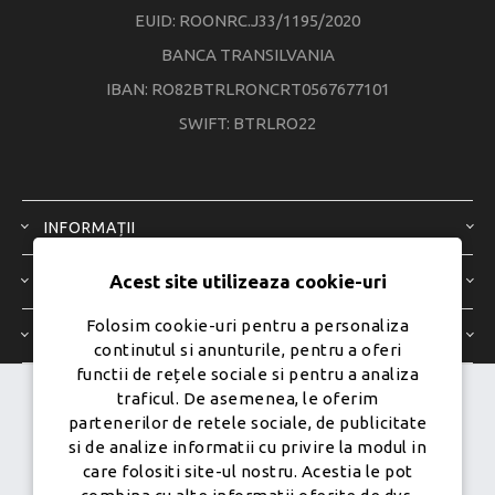
EUID: ROONRC.J33/1195/2020
BANCA TRANSILVANIA
IBAN: RO82BTRLRONCRT0567677101
SWIFT: BTRLRO22
INFORMAȚII
Acest site utilizeaza cookie-uri
SERVICIU CLIENȚI
Folosim cookie-uri pentru a personaliza
CONTUL MEU
continutul si anunturile, pentru a oferi
functii de rețele sociale si pentru a analiza
traficul. De asemenea, le oferim
Dezvoltat de
Ecom Digital -
partenerilor de retele sociale, de publicitate
Powered by
nopCommerce
si de analize informatii cu privire la modul in
care folositi site-ul nostru. Acestia le pot