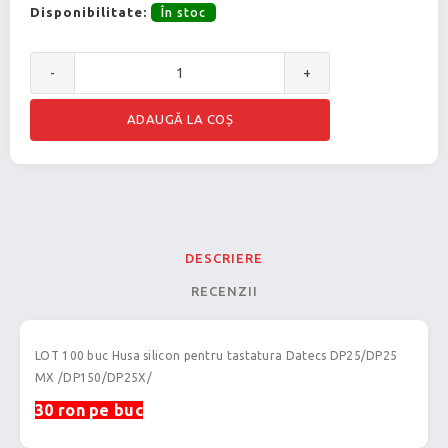
Disponibilitate:
În stoc
-
+
DESCRIERE
RECENZII
LOT 100 buc Husa silicon pentru tastatura Datecs DP25/DP25
MX /DP150/DP25X/
30 ron pe buc