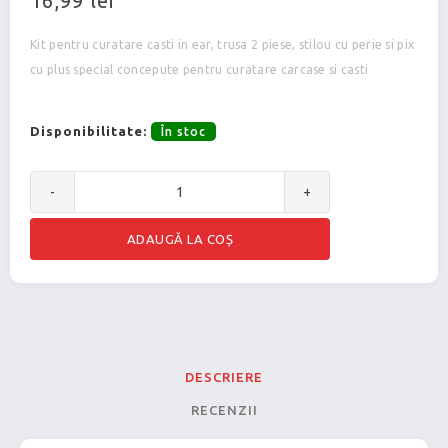
Kit pentru curatare casti in ear, trusa 2 piese, stilou cu perie si pix
cu plus special concepute pentru curatare carcase si casti
Disponibilitate:
În stoc
-
+
DESCRIERE
RECENZII