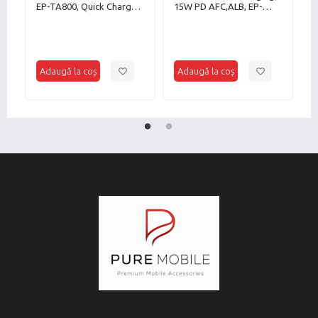
EP-TA800, Quick Charge,
15W PD AFC,ALB, EP-
c
25W, Alb, Bulk, Fara cablu
T1510NBEGEU,Bulk
ca
S
c
c