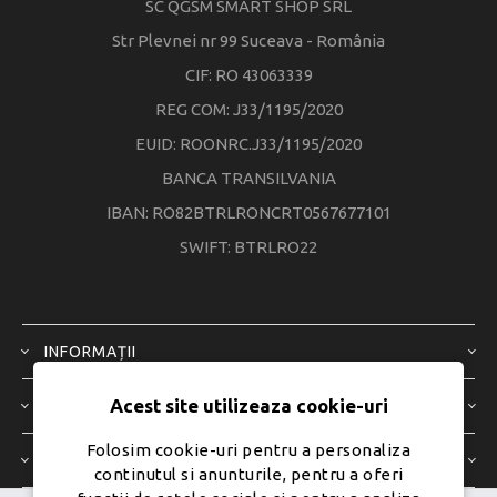
SC QGSM SMART SHOP SRL
Str Plevnei nr 99 Suceava - România
CIF: RO 43063339
REG COM: J33/1195/2020
EUID: ROONRC.J33/1195/2020
BANCA TRANSILVANIA
IBAN: RO82BTRLRONCRT0567677101
SWIFT: BTRLRO22
INFORMAȚII
Acest site utilizeaza cookie-uri
SERVICIU CLIENȚI
Folosim cookie-uri pentru a personaliza
CONTUL MEU
continutul si anunturile, pentru a oferi