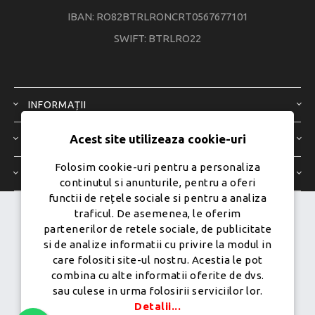
IBAN: RO82BTRLRONCRT0567677101
SWIFT: BTRLRO22
INFORMAȚII
Acest site utilizeaza cookie-uri
SERVICIU CLIENȚI
Folosim cookie-uri pentru a personaliza
CONTUL MEU
continutul si anunturile, pentru a oferi
functii de rețele sociale si pentru a analiza
traficul. De asemenea, le oferim
Dezvoltat de
Ecom Digital -
partenerilor de retele sociale, de publicitate
Powered by
nopCommerce
si de analize informatii cu privire la modul in
care folositi site-ul nostru. Acestia le pot
combina cu alte informatii oferite de dvs.
sau culese in urma folosirii serviciilor lor.
Copyright © 2026 PureMobile.Toate drepturile rezervate.
Detalii...