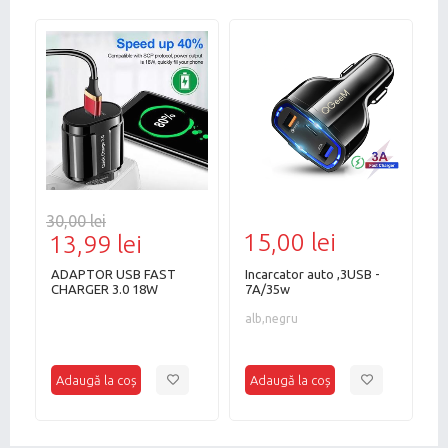
30,00 lei
25
15,00 lei
13,99 lei
9
ADAPTOR USB FAST
Incarcator auto ,3USB -
C
CHARGER 3.0 18W
7A/35w
P
alb,negru
c