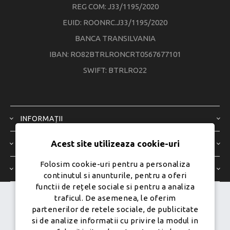
REG COM: J33/1195/2020
EUID: ROONRC.J33/1195/2020
BANCA TRANSILVANIA
IBAN: RO82BTRLRONCRT0567677101
SWIFT: BTRLRO22
INFORMAȚII
Acest site utilizeaza cookie-uri
SERVICIU CLIENȚI
Folosim cookie-uri pentru a personaliza
CONTUL MEU
continutul si anunturile, pentru a oferi
functii de rețele sociale si pentru a analiza
traficul. De asemenea, le oferim
Dezvoltat de
Ecom Digital -
partenerilor de retele sociale, de publicitate
Powered by
nopCommerce
si de analize informatii cu privire la modul in