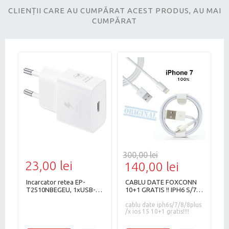
CLIENȚII CARE AU CUMPĂRAT ACEST PRODUS, AU MAI
CUMPĂRAT
300,00 lei
23,00 lei
140,00 lei
Incarcator retea EP-
CABLU DATE FOXCONN
T2510NBEGEU, 1xUSB-C
10+1 GRATIS !! IPH6 S/7
Power Delivery 25W, Alb,
/8/8PLUS/X IOS 15
Bulk
cablu date iph6s/7/8/8plus
/x ios 15 10+1 gratis!!!!