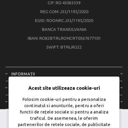
CIF: RO 43063339
REG COM: J33/1195/2020
EUID: ROONRC.J33/1195/2020
BANCA TRANSILVANIA
IBAN: RO82BTRLRONCRT0567677101
SWIFT: BTRLRO22
INFORMAȚII
Acest site utilizeaza cookie-uri
SERVICIU CLIENȚI
Folosim cookie-uri pentru a personaliza
CONTUL MEU
continutul si anunturile, pentru a oferi
functii de rețele sociale si pentru a analiza
traficul. De asemenea, le oferim
Dezvoltat de
Ecom Digital -
partenerilor de retele sociale, de publicitate