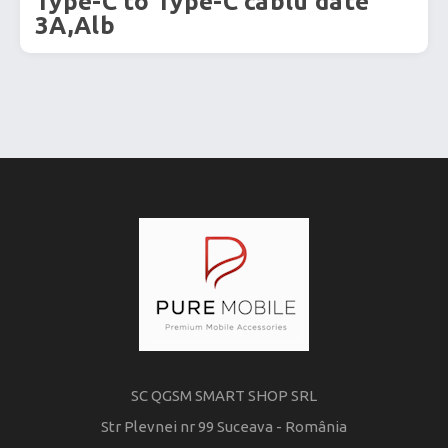
Type-C to Type-C cablu date
3A,Alb
SC QGSM SMART SHOP SRL
Str Plevnei nr 99 Suceava - România