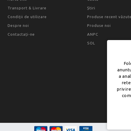
Transport & Livrare
Știri
Condiții de utilizare
Produse recent văzut
Despre noi
Produse noi
Contactați-ne
ANPC
SOL
Fol
anuntu
a ana
rete
privire
comb