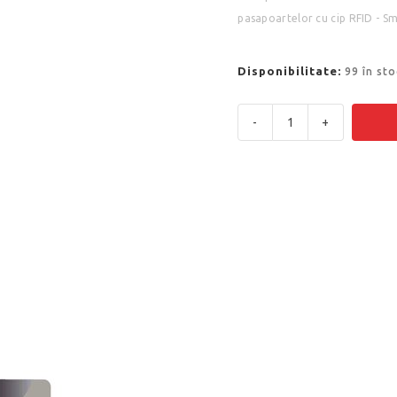
pasapoartelor cu cip RFID - Sm
Disponibilitate:
99 în sto
-
+