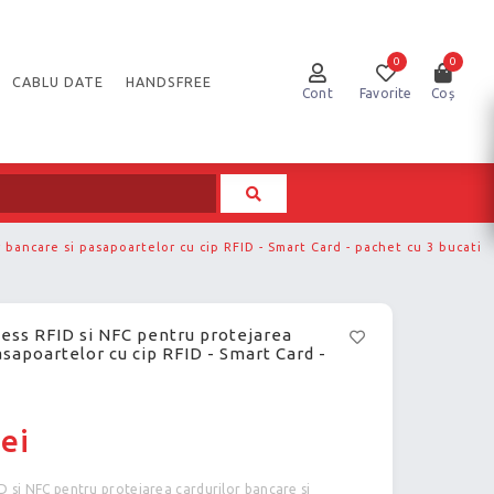
0
0
CABLU DATE
HANDSFREE
Cont
Favorite
Coș
 bancare si pasapoartelor cu cip RFID - Smart Card - pachet cu 3 bucati
less RFID si NFC pentru protejarea
asapoartelor cu cip RFID - Smart Card -
lei
D si NFC pentru protejarea cardurilor bancare si