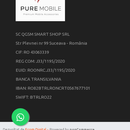
SC QGSM SMART SHOP SRL
Str Plevnei nr 99 Suceava - România
CIF: RO 43063339
REG COM: J33/1195/2020
EUID: ROONRC.J33/1195/2020
BANCA TRANSILVANIA
IBAN: RO82BTRLRONCRT0567677101
SWIFT: BTRLRO22
Dezvoltat de
Ecom Digital -
Powered by
nopCommerce