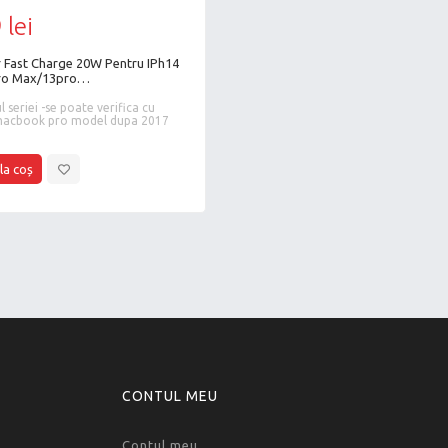
 lei
r Fast Charge 20W Pentru IPh14
ro Max/13pro
2promax/BLSTR
 seriei -se poate verifica cu
macbook pro model dupa 2017
CONTUL MEU
Contul meu