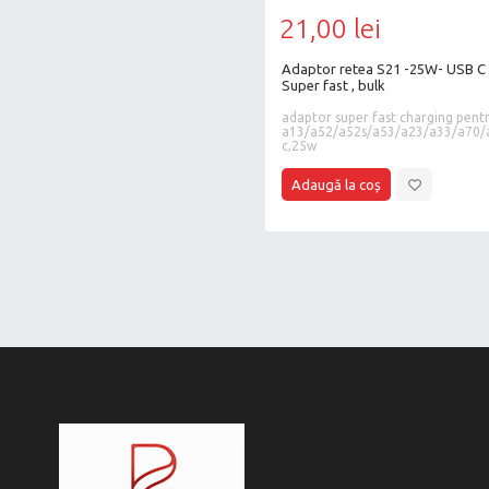
21,00 lei
Adaptor retea S21 -25W- USB C -PD
Super fast , bulk
adaptor super fast charging pentru samsung
a13/a52/a52s/a53/a23/a33/a70/
c,25w