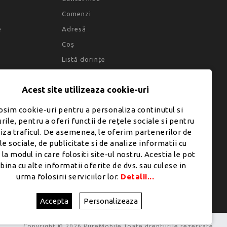
Comenzi
e
Adresă
Coș
Listă dorințe
Acest site utilizeaza cookie-uri
osim cookie-uri pentru a personaliza continutul si
rile, pentru a oferi functii de rețele sociale si pentru
liza traficul. De asemenea, le oferim partenerilor de
le sociale, de publicitate si de analize informatii cu
 la modul in care folositi site-ul nostru. Acestia le pot
ina cu alte informatii oferite de dvs. sau culese in
urma folosirii serviciilor lor.
Detalii...
Accepta
Personalizeaza
Copyright © 2026 PureMobile.Toate drepturile rezervate.